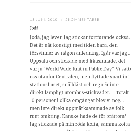
13 JUNI, 2010
2KOMMENTARER
Jodå
Jodå, jag lever. Jag stickar fortfarande också.
Det är nåt konstigt med tiden bara, den
försvinner av någon anledning. Igår var jag i
Uppsala och stickade med likasinnade, det
var ju "World Wide Knit in Public Day". Vi satt
oss utanför Centralen, men flyttade snart in i
stationshuset, snålblåst och regn är inte
direkt lämpligt utomhus-stickväder. Totalt
10 personer i olika omgångar blev vi nog…
men inte direkt uppmärksammade av folk
runt omkring. Kanske hade de för bråttom?
Jag stickade på min röda kofta, samma kofta