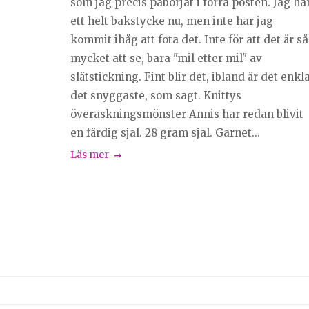
som jag precis påbörjat i förra posten. Jag ha
ett helt bakstycke nu, men inte har jag
kommit ihåg att fota det. Inte för att det är så
mycket att se, bara "mil etter mil" av
slätstickning. Fint blir det, ibland är det enkl
det snyggaste, som sagt. Knittys
överaskningsmönster Annis har redan blivit
en färdig sjal. 28 gram sjal. Garnet...
Läs mer