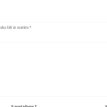
iska fält är märkta
*
E-postadress
*