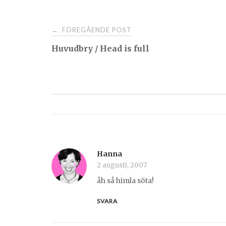
Post
FÖREGÅENDE POST
←
Huvudbry / Head is full
navigation
Hanna
2 augusti, 2007
åh så himla söta!
SVARA