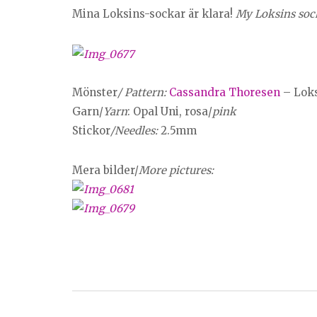
Mina Loksins-sockar är klara!
My Loksins soc
Mönster
/ Pattern:
Cassandra Thoresen
– Loks
Garn/
Yarn
: Opal Uni, rosa/
pink
Stickor
/Needles:
2.5mm
Mera bilder/
More pictures: