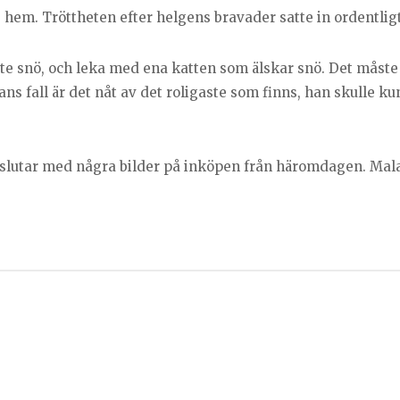
s hem. Tröttheten efter helgens bravader satte in ordentlig
 lite snö, och leka med ena katten som älskar snö. Det måst
ns fall är det nåt av det roligaste som finns, han skulle ku
 avslutar med några bilder på inköpen från häromdagen. 