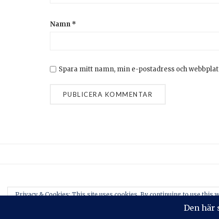
Namn
*
Spara mitt namn, min e-postadress och webbplats
Privacy & Cookies: This site uses cookies. By continuing to use this w
To find out more, including how to control cookies, see here:
Cookie-