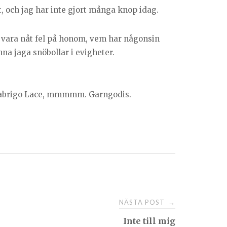
t, och jag har inte gjort många knop idag.
e vara nåt fel på honom, vem har någonsin
nna jaga snöbollar i evigheter.
Malabrigo Lace, mmmmm. Garngodis.
NÄSTA POST
→
Inte till mig