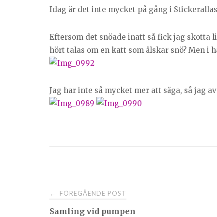
Idag är det inte mycket på gång i Stickeralla
Eftersom det snöade inatt så fick jag skotta
hört talas om en katt som älskar snö? Men i ha
Jag har inte så mycket mer att säga, så jag
Post
FÖREGÅENDE POST
←
Samling vid pumpen
navigation