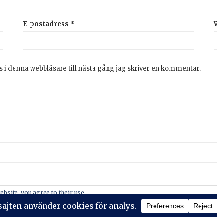
E-postadress
*
 i denna webbläsare till nästa gång jag skriver en kommentar.
2026 © Stickeralla
Theme by
SiteOrigin
ebsite, you agree to their use.
policy