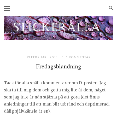
Skip
to
content
Home
29 FEBRUARI, 2008
1 KOMMENTAR
Fredagsblandning
Tack för alla snälla kommentarer om D-posten. Jag
ska ta till mig dem och gotta mig lite åt dem, något
som jag inte är nån stjärna på att göra (det finns
anledningar till att man blir utbränd och deprimerad,
dålig självkänsla är en).