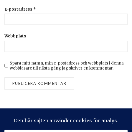
E-postadress
*
Webbplats
Spara mitt namn, min e-postadress och webbplats i denna
webbläsare till nästa gång jag skriver en kommentar.
Privacy & Cookies: This site uses cookies. By continuing to use
this website, you agree to their use.
To find out more, including how to control cookies, see here: