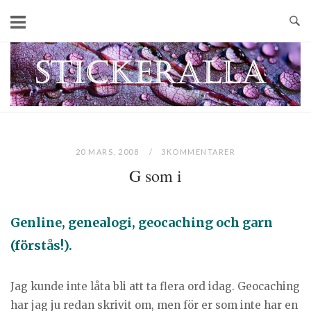
Skip
to
content
Home
20 MARS, 2008
3KOMMENTARER
G som i
Genline, genealogi, geocaching och garn
(förstås!).
Jag kunde inte låta bli att ta flera ord idag. Geocaching
har jag ju redan skrivit om, men för er som inte har en