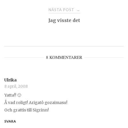
NÄSTA POST
→
Jag visste det
8 KOMMENTARER
Ulrika
8 april, 2008
Yatta!! 🙂
Å vad roligt! Arigatô gozaimasu!
Och grattis till Sigrinn!
SVARA