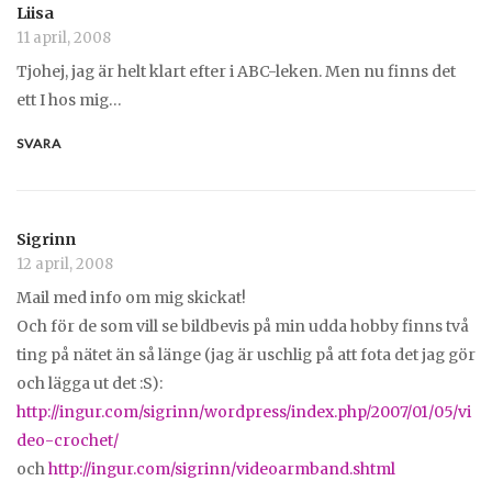
Liisa
11 april, 2008
Tjohej, jag är helt klart efter i ABC-leken. Men nu finns det
ett I hos mig…
SVARA
Sigrinn
12 april, 2008
Mail med info om mig skickat!
Och för de som vill se bildbevis på min udda hobby finns två
ting på nätet än så länge (jag är uschlig på att fota det jag gör
och lägga ut det :S):
http://ingur.com/sigrinn/wordpress/index.php/2007/01/05/vi
deo-crochet/
och
http://ingur.com/sigrinn/videoarmband.shtml