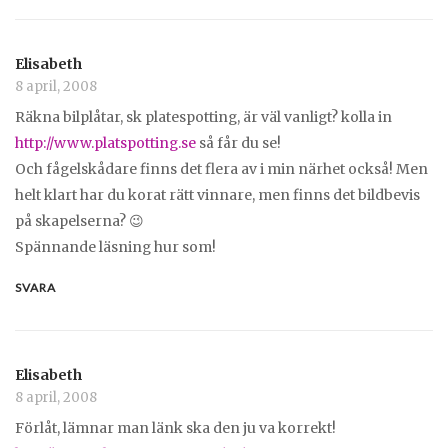
Elisabeth
8 april, 2008
Räkna bilplåtar, sk platespotting, är väl vanligt? kolla in
http://www.platspotting.se
så får du se!
Och fågelskådare finns det flera av i min närhet också! Men
helt klart har du korat rätt vinnare, men finns det bildbevis
på skapelserna? 😉
Spännande läsning hur som!
SVARA
Elisabeth
8 april, 2008
Förlåt, lämnar man länk ska den ju va korrekt!