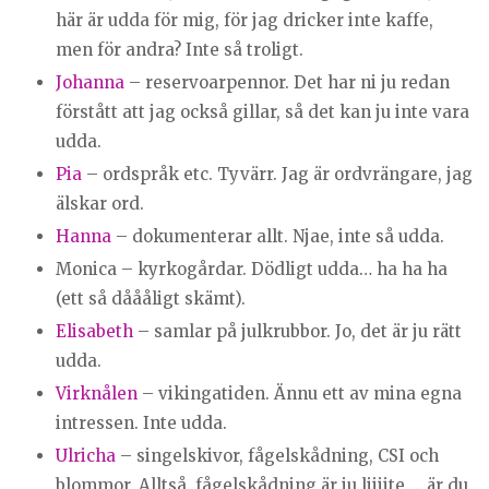
här är udda för mig, för jag dricker inte kaffe,
men för andra? Inte så troligt.
Johanna
– reservoarpennor. Det har ni ju redan
förstått att jag också gillar, så det kan ju inte vara
udda.
Pia
– ordspråk etc. Tyvärr. Jag är ordvrängare, jag
älskar ord.
Hanna
– dokumenterar allt. Njae, inte så udda.
Monica – kyrkogårdar. Dödligt udda… ha ha ha
(ett så dåååligt skämt).
Elisabeth
– samlar på julkrubbor. Jo, det är ju rätt
udda.
Virknålen
– vikingatiden. Ännu ett av mina egna
intressen. Inte udda.
Ulricha
– singelskivor, fågelskådning, CSI och
blommor. Alltså, fågelskådning är ju liiiite…. är du