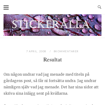
Skip
to
content
Home
7 APRIL, 2008
8KOMMENTARER
Resultat
Om någon undrar vad jag menade med titeln på
gårdagens post, så får ni fortsätta undra. Jag undrar
nämligen själv vad jag menade. Det har sina sidor att
skriva sina inlägg sent på kvällarna.