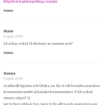
http://www.platespotting.com/ps/
SVARA
Marie
8 april, 2008
Så ni har också 18 skrivare av samma sort?
SVARA
Hanna
9 april, 2008
Grattis till sigrinn och Ulrika, nu får vi väl fortsätta maraton-
kommenterandet så kanske kommentator #500 också
vinner något? 😉
jag tycker udda är bra, men vi får allt ta och anstränga oss