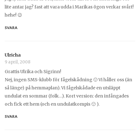
lite antar jag? fast att vara udda i Marikas ögon verkar svårt!
hehe! 😉
SVARA
Ulricha
9 april, 2008
Grattis Ulrika och Sigrinn!
Nej, ingen SMS-klubb för fågelskådning 🙂 Vi håller oss (än
så länge) på hemmaplan). Vi fågelskådade en utsläppt
undulat en sommar (folk…). Kort version: den infångades
och fick ett hem (och en undulatkompis 🙂 ).
SVARA