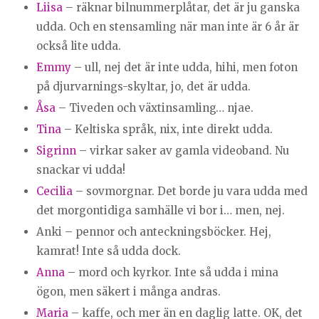
Liisa
– räknar bilnummerplåtar, det är ju ganska
udda. Och en stensamling när man inte är 6 år är
också lite udda.
Emmy
– ull, nej det är inte udda, hihi, men foton
på djurvarnings-skyltar, jo, det är udda.
Åsa
– Tiveden och växtinsamling… njae.
Tina
– Keltiska språk, nix, inte direkt udda.
Sigrinn
– virkar saker av gamla videoband. Nu
snackar vi udda!
Cecilia
– sovmorgnar. Det borde ju vara udda med
det morgontidiga samhälle vi bor i… men, nej.
Anki – pennor och anteckningsböcker. Hej,
kamrat! Inte så udda dock.
Anna
– mord och kyrkor. Inte så udda i mina
ögon, men säkert i många andras.
Maria
– kaffe, och mer än en daglig latte. OK, det