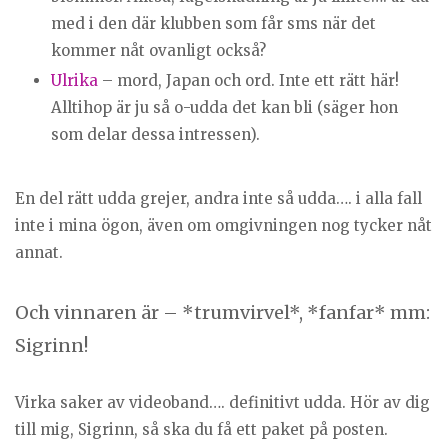
med i den där klubben som får sms när det
kommer nåt ovanligt också?
Ulrika
– mord, Japan och ord. Inte ett rätt här!
Alltihop är ju så o-udda det kan bli (säger hon
som delar dessa intressen).
En del rätt udda grejer, andra inte så udda…. i alla fall
inte i mina ögon, även om omgivningen nog tycker nåt
annat.
Och vinnaren är – *trumvirvel*, *fanfar* mm:
Sigrinn!
Virka saker av videoband…. definitivt udda. Hör av dig
till mig, Sigrinn, så ska du få ett paket på posten.