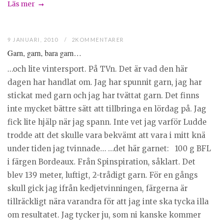
Läs mer
9 JANUARI, 2010
2KOMMENTARER
Garn, garn, bara garn…
…och lite vintersport. På TVn. Det är vad den här
dagen har handlat om. Jag har spunnit garn, jag har
stickat med garn och jag har tvättat garn. Det finns
inte mycket bättre sätt att tillbringa en lördag på. Jag
fick lite hjälp när jag spann. Inte vet jag varför Ludde
trodde att det skulle vara bekvämt att vara i mitt knä
under tiden jag tvinnade… …det här garnet: 100 g BFL
i färgen Bordeaux. Från Spinspiration, såklart. Det
blev 139 meter, luftigt, 2-trådigt garn. För en gångs
skull gick jag ifrån kedjetvinningen, färgerna är
tillräckligt nära varandra för att jag inte ska tycka illa
om resultatet. Jag tycker ju, som ni kanske kommer