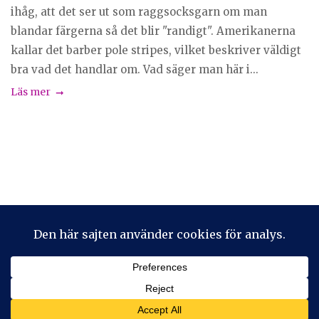
ihåg, att det ser ut som raggsocksgarn om man
blandar färgerna så det blir "randigt". Amerikanerna
kallar det barber pole stripes, vilket beskriver väldigt
bra vad det handlar om. Vad säger man här i...
Läs mer
Privacy & Cookies: This site uses cookies. By continuing to use
this website, you agree to their use.
To find out more, including how to control cookies, see here:
Cookie-policy
2026 © Stickeralla
Theme by
SiteOrigin