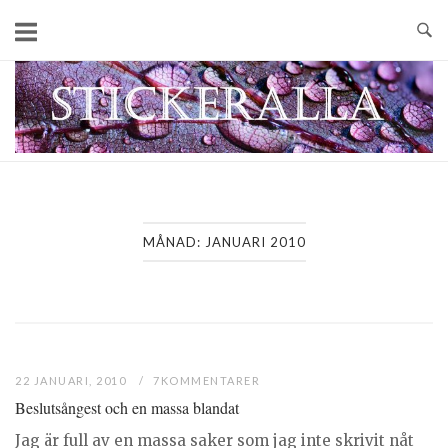
Skip
to
content
Home
MÅNAD:
JANUARI 2010
22 JANUARI, 2010
7KOMMENTARER
Beslutsångest och en massa blandat
Jag är full av en massa saker som jag inte skrivit nåt