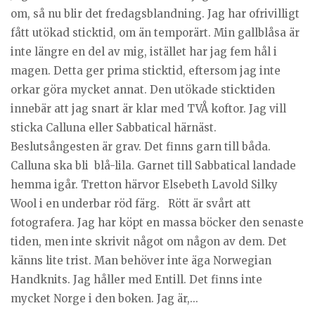
om, så nu blir det fredagsblandning. Jag har ofrivilligt
fått utökad sticktid, om än temporärt. Min gallblåsa är
inte längre en del av mig, istället har jag fem hål i
magen. Detta ger prima sticktid, eftersom jag inte
orkar göra mycket annat. Den utökade sticktiden
innebär att jag snart är klar med TVÅ koftor. Jag vill
sticka Calluna eller Sabbatical härnäst.
Beslutsångesten är grav. Det finns garn till båda.
Calluna ska bli blå-lila. Garnet till Sabbatical landade
hemma igår. Tretton härvor Elsebeth Lavold Silky
Wool i en underbar röd färg. Rött är svårt att
fotografera. Jag har köpt en massa böcker den senaste
tiden, men inte skrivit något om någon av dem. Det
känns lite trist. Man behöver inte äga Norwegian
Handknits. Jag håller med Entill. Det finns inte
mycket Norge i den boken. Jag är,...