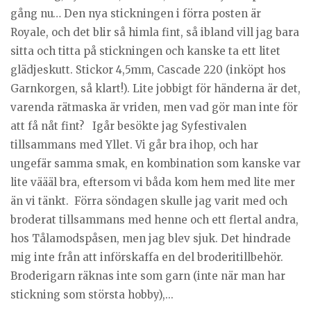
gång nu… Den nya stickningen i förra posten är
Royale, och det blir så himla fint, så ibland vill jag bara
sitta och titta på stickningen och kanske ta ett litet
glädjeskutt. Stickor 4,5mm, Cascade 220 (inköpt hos
Garnkorgen, så klart!). Lite jobbigt för händerna är det,
varenda rätmaska är vriden, men vad gör man inte för
att få nåt fint? Igår besökte jag Syfestivalen
tillsammans med Yllet. Vi går bra ihop, och har
ungefär samma smak, en kombination som kanske var
lite väääl bra, eftersom vi båda kom hem med lite mer
än vi tänkt. Förra söndagen skulle jag varit med och
broderat tillsammans med henne och ett flertal andra,
hos Tålamodspåsen, men jag blev sjuk. Det hindrade
mig inte från att införskaffa en del broderitillbehör.
Broderigarn räknas inte som garn (inte när man har
stickning som största hobby),...