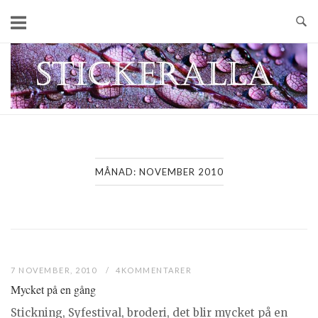
Skip
to
content
Home
MÅNAD:
NOVEMBER 2010
7 NOVEMBER, 2010
4KOMMENTARER
Mycket på en gång
Stickning, Syfestival, broderi, det blir mycket på en