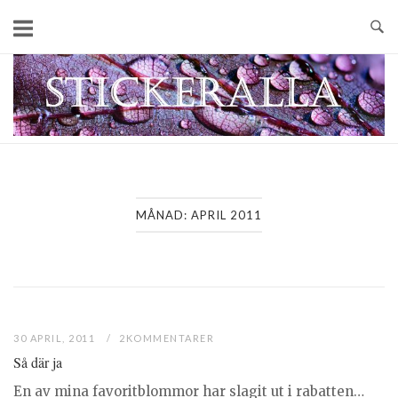
Skip
to
content
Home
MÅNAD:
APRIL 2011
30 APRIL, 2011
2KOMMENTARER
Så där ja
En av mina favoritblommor har slagit ut i rabatten…