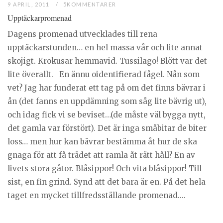
9 APRIL, 2011
5KOMMENTARER
Upptäckarpromenad
Dagens promenad utvecklades till rena
upptäckarstunden… en hel massa vår och lite annat
skojigt. Krokusar hemmavid. Tussilago! Blött var det
lite överallt. En ännu oidentifierad fågel. Nån som
vet? Jag har funderat ett tag på om det finns bävrar i
ån (det fanns en uppdämning som såg lite bävrig ut),
och idag fick vi se beviset…(de måste väl bygga nytt,
det gamla var förstört). Det är inga småbitar de biter
loss… men hur kan bävrar bestämma åt hur de ska
gnaga för att få trädet att ramla åt rätt håll? En av
livets stora gåtor. Blåsippor! Och vita blåsippor! Till
sist, en fin grind. Synd att det bara är en. På det hela
taget en mycket tillfredsställande promenad....