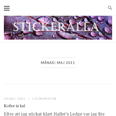
Skip
to
content
Home
MÅNAD:
MAJ 2011
18 MAJ, 2011
1 KOMMENTAR
Koftor är kul
Efter att jag stickat klart Hallet's Ledge var jag lite