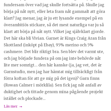
fundersam över vad jag skulle fortsätta på. Skulle jag
börja på nåt nytt, eller leta fram nåt gammalt att göra
klart? Jag menar, jag är ju ett lysande exempel på en
överambitiös stickare, så det mest naturliga var ju så
klart att börja på nåt nytt. Vilket jag självklart gjorde.
Det här ska bli Vivian. Garnet är Kings Craig Aran från
Skottland (inköpt på Ebay), 95% merino och 5%
cashmere. Det blir riktigt bra. Sen blev det varmt ute,
och jag började fundera på om jag inte behövde nåt
lite mer somrigt… den här kanske (ja, jag vet, det är
Garnstudio, men jag har hämtat mig tillräckligt från
förra koftan för att ge mig på det igen)? Garn finns
(Rowan Calmer i mörklila). Sen fick jag nåt anfall av
duktighet och tittade genom mina pågående projekt
istället och plockade...
Läs mer