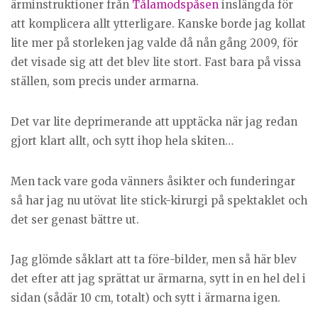
ärminstruktioner från
Tålamodspåsen
inslängda för
att komplicera allt ytterligare. Kanske borde jag kollat
lite mer på storleken jag valde då nån gång 2009, för
det visade sig att det blev lite stort. Fast bara på vissa
ställen, som precis under armarna.
Det var lite deprimerande att upptäcka när jag redan
gjort klart allt, och sytt ihop hela skiten…
Men tack vare goda vänners åsikter och funderingar
så har jag nu utövat lite stick-kirurgi på spektaklet och
det ser genast bättre ut.
Jag glömde såklart att ta före-bilder, men så här blev
det efter att jag sprättat ur ärmarna, sytt in en hel del i
sidan (sådär 10 cm, totalt) och sytt i ärmarna igen.