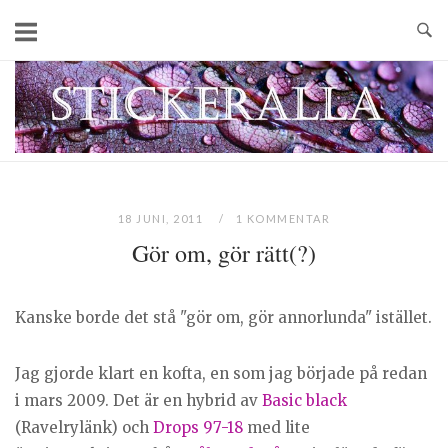
Skip
to
content
Home
18 JUNI, 2011
1 KOMMENTAR
Gör om, gör rätt(?)
Kanske borde det stå "gör om, gör annorlunda" istället.
Jag gjorde klart en kofta, en som jag började på redan
i mars 2009. Det är en hybrid av
Basic black
(Ravelrylänk) och
Drops 97-18
med lite