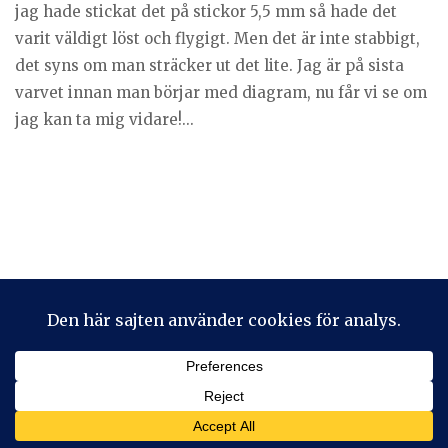
jag hade stickat det på stickor 5,5 mm så hade det
varit väldigt löst och flygigt. Men det är inte stabbigt,
det syns om man sträcker ut det lite. Jag är på sista
varvet innan man börjar med diagram, nu får vi se om
jag kan ta mig vidare!...
Privacy & Cookies: This site uses cookies. By continuing to use
this website, you agree to their use.
To find out more, including how to control cookies, see here:
Cookie-policy
2026 © Stickeralla
Theme by
SiteOrigin