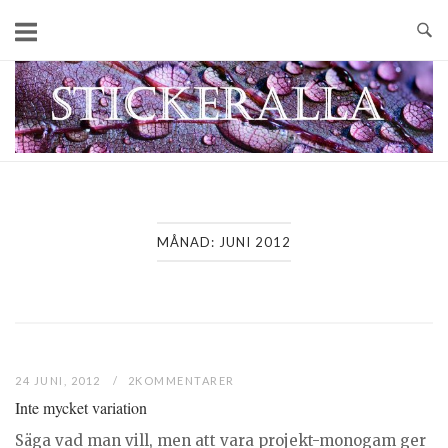
Skip
to
content
Home
MÅNAD:
JUNI 2012
24 JUNI, 2012
2KOMMENTARER
Inte mycket variation
Säga vad man vill, men att vara projekt-monogam ger