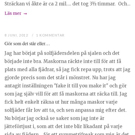
Sträckan vi åkte är ca 2 mil…. det tog 3½ timmar. Och...
Läs mer
8 JUNI, 2012
1 KOMMENTAR
Gör som det står eller…
Jag har börjat på solfjädersdelen på sjalen och det
började inte bra. Maskorna räckte inte till för att få
plats med alla fjädrar, så jag fick repa upp, trots att jag
gjorde precis som det står i mönstret. Nu har jag
antagit inställningen "fake it till you make it" och gör
som jag själv vill för att få maskorna att räcka till. Jag
fick helt enkelt räkna ut hur många maskor varje
solfjäder får lov att ta, och sen anpassa mig efter det.
Nu börjar jag också se saker som jag inte är
jätteförtjust i, som att det inte blir likadant på varje
sida av fjädern… för ett symmetrifreak som mig är det