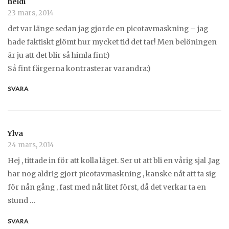
heidi
23 mars, 2014
det var länge sedan jag gjorde en picotavmaskning – jag
hade faktiskt glömt hur mycket tid det tar! Men belöningen
är ju att det blir så himla fint:)
Så fint färgerna kontrasterar varandra:)
SVARA
Ylva
24 mars, 2014
Hej , tittade in för att kolla läget. Ser ut att bli en vårig sjal .Jag
har nog aldrig gjort picotavmaskning , kanske nåt att ta sig
för nån gång , fast med nåt litet först, då det verkar ta en
stund …
SVARA