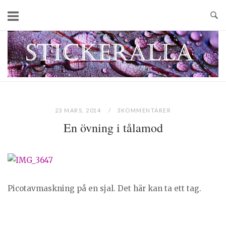
Skip
to
content
Home
23 MARS, 2014
3KOMMENTARER
En övning i tålamod
Picotavmaskning på en sjal. Det här kan ta ett tag.