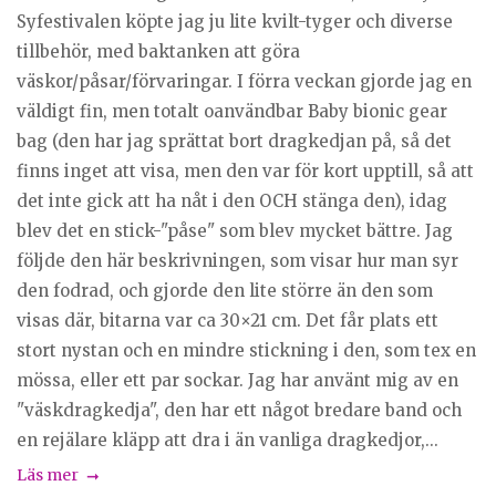
Syfestivalen köpte jag ju lite kvilt-tyger och diverse
tillbehör, med baktanken att göra
väskor/påsar/förvaringar. I förra veckan gjorde jag en
väldigt fin, men totalt oanvändbar Baby bionic gear
bag (den har jag sprättat bort dragkedjan på, så det
finns inget att visa, men den var för kort upptill, så att
det inte gick att ha nåt i den OCH stänga den), idag
blev det en stick-"påse" som blev mycket bättre. Jag
följde den här beskrivningen, som visar hur man syr
den fodrad, och gjorde den lite större än den som
visas där, bitarna var ca 30×21 cm. Det får plats ett
stort nystan och en mindre stickning i den, som tex en
mössa, eller ett par sockar. Jag har använt mig av en
"väskdragkedja", den har ett något bredare band och
en rejälare kläpp att dra i än vanliga dragkedjor,...
Läs mer