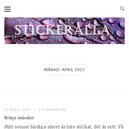
Skip
to
content
Home
MÅNAD:
APRIL 2017
15 APRIL, 2017
1 KOMMENTAR
Roliga småsaker
Mitt senast färdiga alster är inte stickat, det är sytt. På