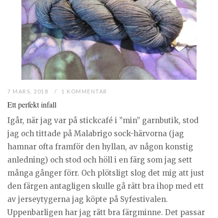
7 MARS, 2018
1 KOMMENTAR
Ett perfekt infall
Igår, när jag var på stickcafé i ”min” garnbutik, stod
jag och tittade på Malabrigo sock-härvorna (jag
hamnar ofta framför den hyllan, av någon konstig
anledning) och stod och höll i en färg som jag sett
många gånger förr. Och plötsligt slog det mig att just
den färgen antagligen skulle gå rätt bra ihop med ett
av jerseytygerna jag köpte på Syfestivalen.
Uppenbarligen har jag rätt bra färgminne. Det passar