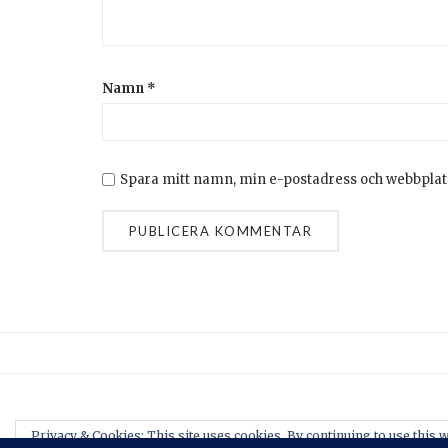
Namn
*
Spara mitt namn, min e-postadress och webbplats
Privacy & Cookies: This site uses cookies. By continuing to use this w