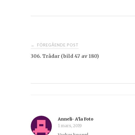
Post
FÖREGÅENDE POST
←
306. Trådar (bild 47 av 180)
navigation
Anneli- A'la Foto
1 mars, 2019
Vacker knopp!