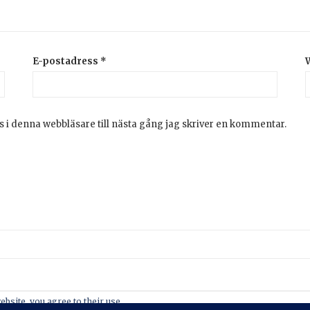
E-postadress
*
 i denna webbläsare till nästa gång jag skriver en kommentar.
2026 © Stickeralla
Theme by
SiteOrigin
ebsite, you agree to their use.