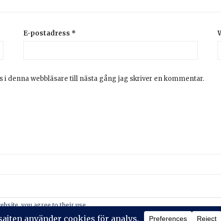
E-postadress
*
 i denna webbläsare till nästa gång jag skriver en kommentar.
2026 © Stickeralla
Theme by
SiteOrigin
ebsite, you agree to their use.
policy