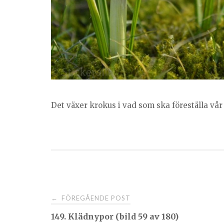
Det växer krokus i vad som ska föreställa vå
Post
FÖREGÅENDE POST
←
149. Klädnypor (bild 59 av 180)
navigation