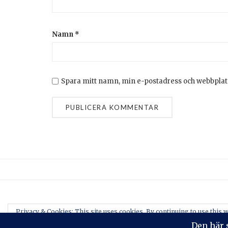
Namn
*
Spara mitt namn, min e-postadress och webbplats
Privacy & Cookies: This site uses cookies. By continuing to use this w
To find out more, including how to control cookies, see here:
Cookie-