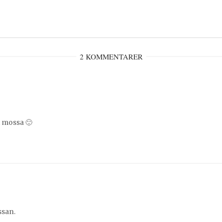
2 KOMMENTARER
i mossa 🙂
ssan.