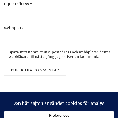
E-postadress
*
Webbplats
Spara mitt namn, min e-postadress och webbplats i denna
webbläsare till nästa gång jag skriver en kommentar.
Privacy & Cookies: This site uses cookies. By continuing to use
this website, you agree to their use.
To find out more, including how to control cookies, see here:
Cookie-policy