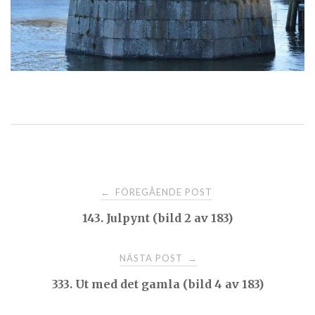
Post
FÖREGÅENDE POST
←
143. Julpynt (bild 2 av 183)
navigation
NÄSTA POST
→
333. Ut med det gamla (bild 4 av 183)