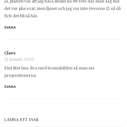
Ja, planen var att jag bara skulle ha ett foto där man såg hur
det var placerat, men ljuset och jag var inte överens 😉 så då
fick det bli så här.
SVARA
Claes
12 januari, 2020
Fint litet hus. Bra med bonusbilden så man ser
proportionerna.
SVARA
LÄMNA ETT SVAR