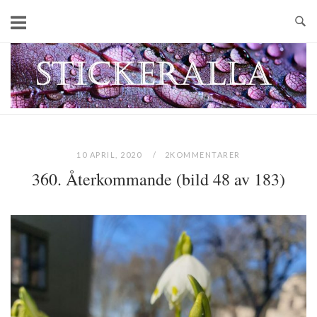
Skip
to
content
Home
10 APRIL, 2020
2KOMMENTARER
360. Återkommande (bild 48 av 183)