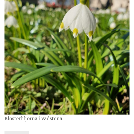
Klosterliljorna i Vadstena.