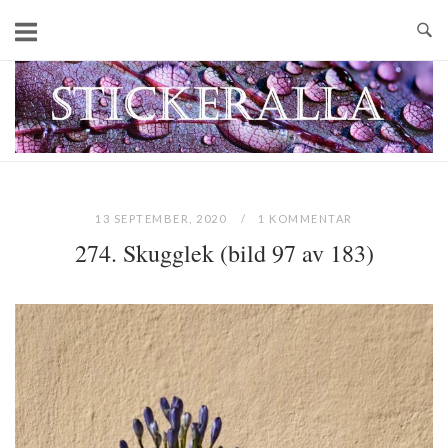
Skip
to
content
Home
13 SEPTEMBER, 2020
1 KOMMENTAR
274. Skugglek (bild 97 av 183)