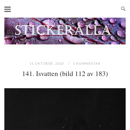
Skip
to
content
Home
11 OKTOBER, 2020
1 KOMMENTAR
141. Isvatten (bild 112 av 183)