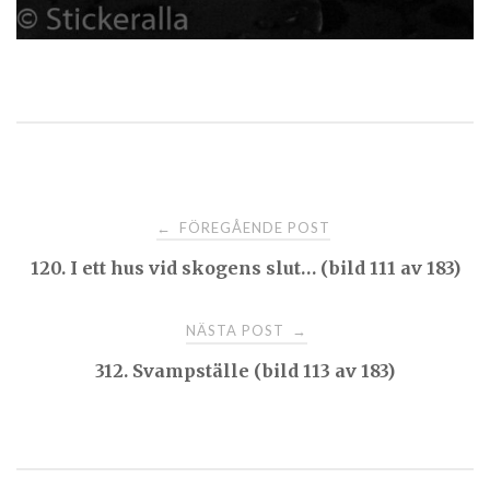
Post
FÖREGÅENDE POST
←
120. I ett hus vid skogens slut… (bild 111 av 183)
navigation
NÄSTA POST
→
312. Svampställe (bild 113 av 183)