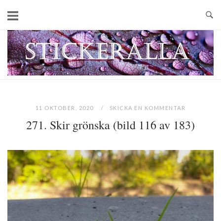
Skip
to
content
Home
11 OKTOBER, 2020
SKICKA EN KOMMENTAR
271. Skir grönska (bild 116 av 183)