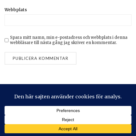
Webbplats
Spara mitt namn, min e-postadress och webbplats i denna
webbläsare till nästa gång jag skriver en kommentar.
Privacy & Cookies: This site uses cookies. By continuing to use
this website, you agree to their use.
To find out more, including how to control cookies, see here:
Cookie-policy
2026 © Stickeralla
Theme by
SiteOrigin