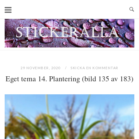
Skip
to
content
Home
29 NOVEMBER, 2020
SKICKA EN KOMMENTAR
Eget tema 14. Plantering (bild 135 av 183)