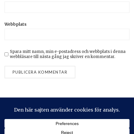
Webbplats
Spara mitt namn, min e-postadress och webbplats i denna
webbläsare till nästa gång jag skriver en kommentar.
Privacy & Cookies: This site uses cookies. By continuing to use
this website, you agree to their use.
To find out more, including how to control cookies, see here:
Cookie-policy
2026 © Stickeralla
Theme by
SiteOrigin