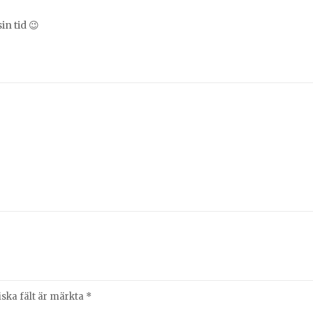
n tid 😉
iska fält är märkta
*