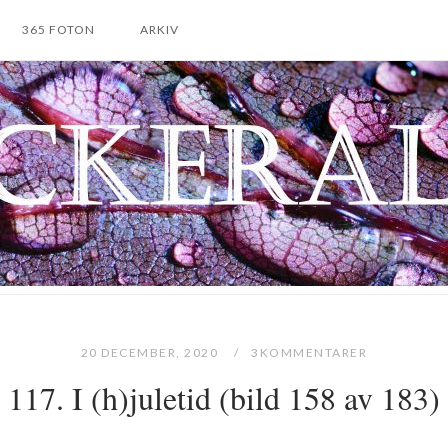
365 FOTON
ARKIV
20 DECEMBER, 2020
3KOMMENTARER
117. I (h)juletid (bild 158 av 183)