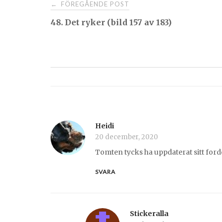
Post
FÖREGÅENDE POST
←
48. Det ryker (bild 157 av 183)
navigation
Heidi
20 december, 2020
Tomten tycks ha uppdaterat sitt for
SVARA
Stickeralla