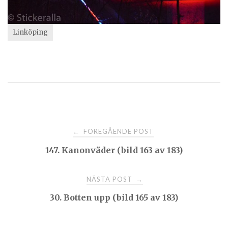
Linköping
Post
FÖREGÅENDE POST
←
147. Kanonväder (bild 163 av 183)
navigation
NÄSTA POST
→
30. Botten upp (bild 165 av 183)