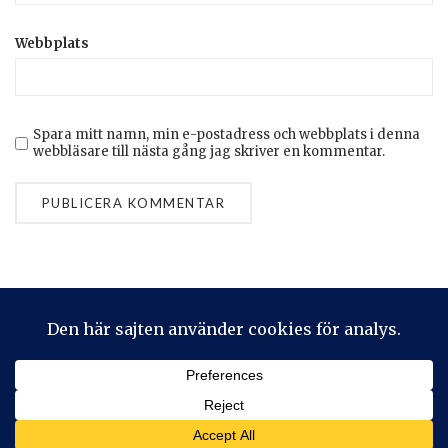
Webbplats
Spara mitt namn, min e-postadress och webbplats i denna
webbläsare till nästa gång jag skriver en kommentar.
Privacy & Cookies: This site uses cookies. By continuing to use
this website, you agree to their use.
To find out more, including how to control cookies, see here:
Cookie-policy
2026 © Stickeralla
Theme by
SiteOrigin