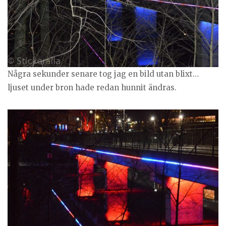
Några sekunder senare tog jag en bild utan blixt…
ljuset under bron hade redan hunnit ändras.