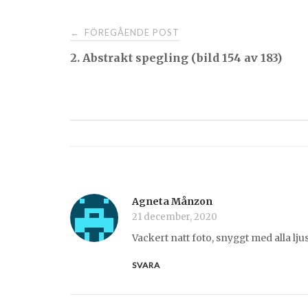
Post
FÖREGÅENDE POST
←
2. Abstrakt spegling (bild 154 av 183)
navigation
Agneta Månzon
21 december, 2020
Vackert natt foto, snyggt med alla lj
SVARA