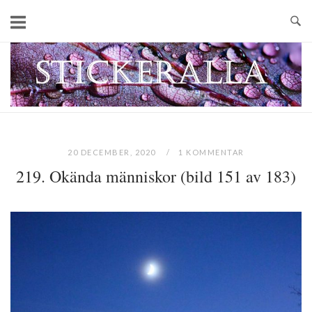
Skip
to
content
Home
20 DECEMBER, 2020
1 KOMMENTAR
219. Okända människor (bild 151 av 183)