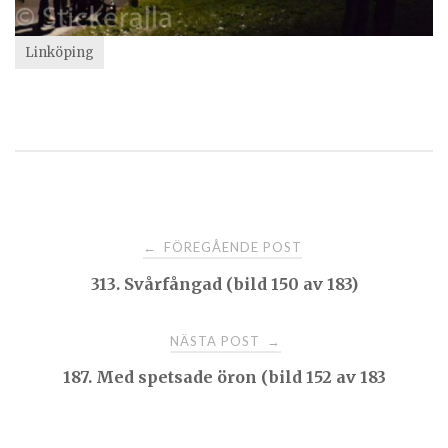
Linköping
Post
FÖREGÅENDE POST
←
313. Svårfångad (bild 150 av 183)
navigation
NÄSTA POST
→
187. Med spetsade öron (bild 152 av 183