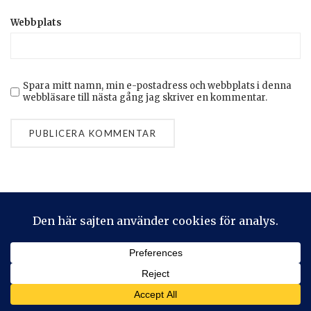
Webbplats
Spara mitt namn, min e-postadress och webbplats i denna
webbläsare till nästa gång jag skriver en kommentar.
Privacy & Cookies: This site uses cookies. By continuing to use
this website, you agree to their use.
To find out more, including how to control cookies, see here:
Cookie-policy
2026 © Stickeralla
Theme by
SiteOrigin