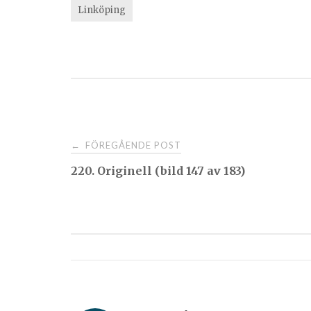
Linköping
Post
FÖREGÅENDE POST
←
220. Originell (bild 147 av 183)
navigation