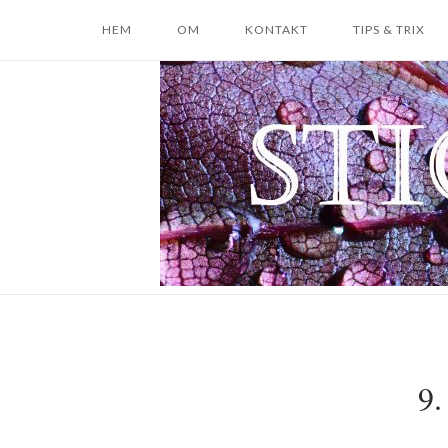
Skip
HEM
OM
KONTAKT
TIPS & TRIX
to
content
Home
9.