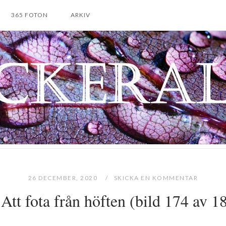
365 FOTON
ARKIV
26 DECEMBER, 2020
SKICKA EN KOMMENTAR
 Att fota från höften (bild 174 av 1