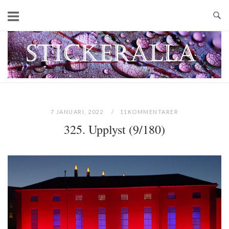
Skip
to
content
Home
7 JANUARI, 2022
11KOMMENTARER
325. Upplyst (9/180)