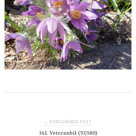
Post
FÖREGÅENDE POST
←
341. Veteranbil (57/180)
navigation