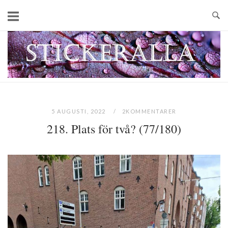
Skip
to
content
Home
5 AUGUSTI, 2022
2KOMMENTARER
218. Plats för två? (77/180)