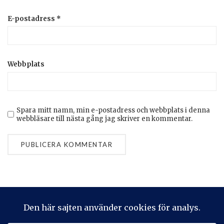
E-postadress
*
Webbplats
Spara mitt namn, min e-postadress och webbplats i denna
webbläsare till nästa gång jag skriver en kommentar.
Privacy & Cookies: This site uses cookies. By continuing to use
this website, you agree to their use.
To find out more, including how to control cookies, see here: