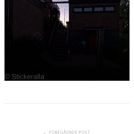
Post
FÖREGÅENDE POST
←