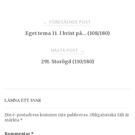
Post
FÖREGÅENDE POST
←
Eget tema 11. I brist på… (108/180)
navigation
NÄSTA POST
→
291. Storögd (110/180)
LÄMNA ETT SVAR
Din e-postadress kommer inte publiceras.
Obligatoriska fält är
märkta
*
Kommentar
*