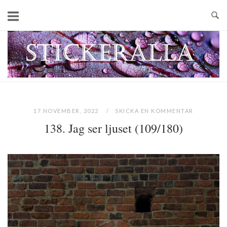
Skip
to
content
Home
17 NOVEMBER, 2022
SKICKA EN KOMMENTAR
138. Jag ser ljuset (109/180)