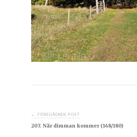
Post
FÖREGÅENDE POST
←
207. När dimman kommer (148/180)
navigation