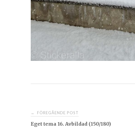
Post
FÖREGÅENDE POST
←
Eget tema 16. Avbildad (150/180)
navigation