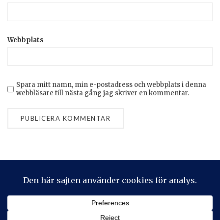
Webbplats
Spara mitt namn, min e-postadress och webbplats i denna
webbläsare till nästa gång jag skriver en kommentar.
Privacy & Cookies: This site uses cookies. By continuing to use
this website, you agree to their use.
To find out more, including how to control cookies, see here:
Cookie-policy
2026 © Stickeralla
Theme by
SiteOrigin