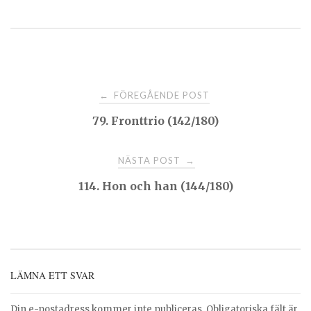
Post
FÖREGÅENDE POST
←
79. Fronttrio (142/180)
navigation
NÄSTA POST
→
114. Hon och han (144/180)
LÄMNA ETT SVAR
Din e-postadress kommer inte publiceras.
Obligatoriska fält är