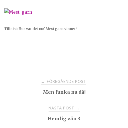
Till sist: Hur var det nu? Mest garn vinner?
Post
FÖREGÅENDE POST
←
Men funka nu då!
navigation
NÄSTA POST
→
Hemlig vän 3