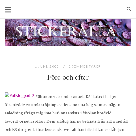
Skip
to
content
Home
1 JUNI, 2005
2KOMMENTARER
Före och efter
Ullrummet är under attack. KS’ kalas i helgen
föranledde en undanröjning av den enorma hög som av någon
anledning (fråga mig inte hur) ansamlats i fåtöljen bredvid
favorithörnet i soffan.
Denna fåtölj har nu befriats från sitt innehåll,
och KS drog en lättnadens suck över att han till slut kan se fåtöljen