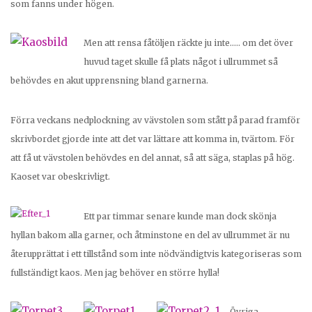
som fanns under högen.
Men att rensa fåtöljen räckte ju inte….. om det över
huvud taget skulle få plats något i ullrummet så
behövdes en akut upprensning bland garnerna.
Förra veckans nedplockning av vävstolen som stått på parad framför
skrivbordet gjorde inte att det var lättare att komma in, tvärtom. För
att få ut vävstolen behövdes en del annat, så att säga, staplas på hög.
Kaoset var obeskrivligt.
Ett par timmar senare kunde man dock skönja
hyllan bakom alla garner, och åtminstone en del av ullrummet är nu
återupprättat i ett tillstånd som inte nödvändigtvis kategoriseras som
fullständigt kaos. Men jag behöver en större hylla!
Övriga