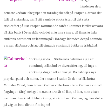
händelser den
senaste veckan inbegriper ett torsdagsbesök på Torpet. Där var det
fullt till sista plats, när Britt samlade stickgäster till det sista
stickcaféet på just Torpet. Kommande caféer kommer istället att vara
i Britts butik i Österskär, och det är ju inte sämre, då finns ju hela
butikens sortiment att klämma på! I lördags klämdes det på nämnda
garner, då Anna och jag tillbringade en stund i butikens trädgård.
Stickningar då….. Stickeralla befinner sig i ett
vansinnigt tillstånd av diversifiering, då ingen
stickning duger, allt är tråkigt. Då påbörjas nya
projekt i parti och minut, det senaste i raden är denna lilla kofta.
Mönster Cloud, från Rowan Calmer collection. Garn: Calmer i vinrött
(utgången färg) och grönt (Sour). Det är så litet, så litet, men växer
när man drar i det. Ribbstickning, stickor 5 och Calmer, jag tror det är
på väg att bota diversifieringen!