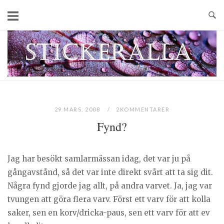
Skip
to
content
Home
29 MARS, 2008
2KOMMENTARER
Fynd?
Jag har besökt samlarmässan idag, det var ju på
gångavstånd, så det var inte direkt svårt att ta sig dit.
Några fynd gjorde jag allt, på andra varvet. Ja, jag var
tvungen att göra flera varv. Först ett varv för att kolla
saker, sen en korv/dricka-paus, sen ett varv för att ev