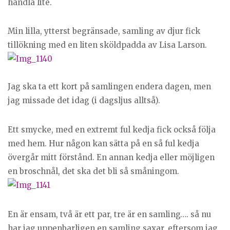
handla lite.
Min lilla, ytterst begränsade, samling av djur fick
tillökning med en liten sköldpadda av Lisa Larson.
Jag ska ta ett kort på samlingen endera dagen, men
jag missade det idag (i dagsljus alltså).
Ett smycke, med en extremt ful kedja fick också följa
med hem. Hur någon kan sätta på en så ful kedja
övergår mitt förstånd. En annan kedja eller möjligen
en broschnål, det ska det bli så småningom.
En är ensam, två är ett par, tre är en samling…. så nu
har jag uppenbarligen en samling saxar, eftersom jag