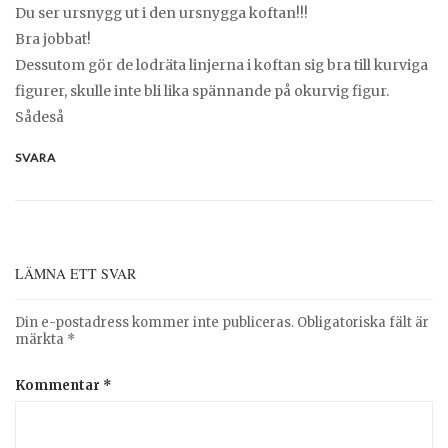
Du ser ursnygg ut i den ursnygga koftan!!!
Bra jobbat!
Dessutom gör de lodräta linjerna i koftan sig bra till kurviga
figurer, skulle inte bli lika spännande på okurvig figur.
Sådeså
SVARA
LÄMNA ETT SVAR
Din e-postadress kommer inte publiceras.
Obligatoriska fält är
märkta
*
Kommentar
*