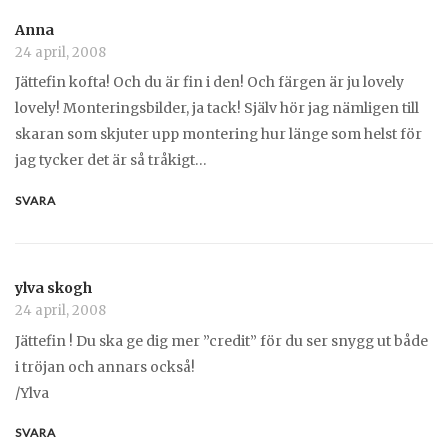
Anna
24 april, 2008
Jättefin kofta! Och du är fin i den! Och färgen är ju lovely
lovely! Monteringsbilder, ja tack! Själv hör jag nämligen till
skaran som skjuter upp montering hur länge som helst för
jag tycker det är så tråkigt…
SVARA
ylva skogh
24 april, 2008
Jättefin ! Du ska ge dig mer ”credit” för du ser snygg ut både
i tröjan och annars också!
/Ylva
SVARA