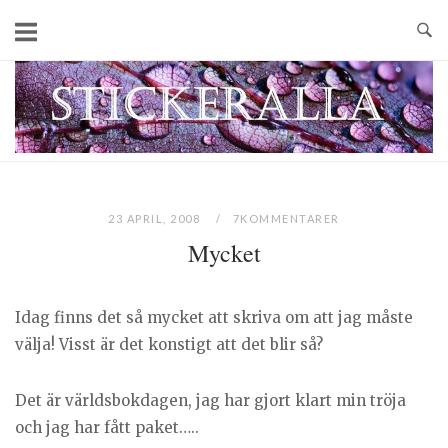
Skip
to
content
Home
23 APRIL, 2008
7KOMMENTARER
Mycket
Idag finns det så mycket att skriva om att jag måste
välja! Visst är det konstigt att det blir så?
Det är världsbokdagen, jag har gjort klart min tröja
och jag har fått paket…..