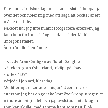
Eftersom världsbokdagen nästan är slut så hoppar jag
över det och nöjer mig med att säga att böcker är ett
måste i mitt liv.
Paketet har jag inte hunnit fotografera eftersom jag
kom hem för inte så länge sedan, så det får bli
imorgon istället.
Återstår alltså ett ämne.
Tweedy Aran Cardigan av Norah Gaughran.
Nåt okänt garn från Irland, inköpt på Ebay.
storlek 42½".
Började i januari, klar idag.
Modifieringar: kortade "midjan" 2 centimeter
eftersom jag har en ganska kort överkropp. Kragen är
mindre än originalet, och jag avslutade inte kragen
som kan skulle, med samma kant som nertill på