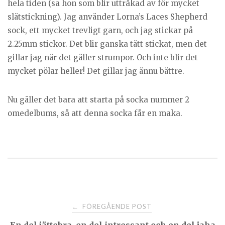
hela tiden (sa hon som blir uttråkad av för mycket
slätstickning). Jag använder Lorna’s Laces Shepherd
sock, ett mycket trevligt garn, och jag stickar på
2.25mm stickor. Det blir ganska tätt stickat, men det
gillar jag när det gäller strumpor. Och inte blir det
mycket pölar heller! Det gillar jag ännu bättre.
Nu gäller det bara att starta på socka nummer 2
omedelbums, så att denna socka får en maka.
Post
FÖREGÅENDE POST
←
En del jättebra, en del intressant och en del jaha