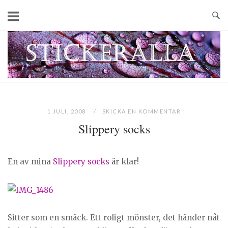
Skip
to
content
Home
1 JULI, 2008
SKICKA EN KOMMENTAR
Slippery socks
En av mina
Slippery socks
är klar!
Sitter som en smäck. Ett roligt mönster, det händer nåt