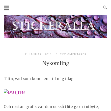
Skip
to
content
Home
11 JANUARI, 2011
2KOMMENTARER
Nykomling
Titta, vad som kom hem till mig idag!
Och nästan gratis var den också (lite garn i utbyte,