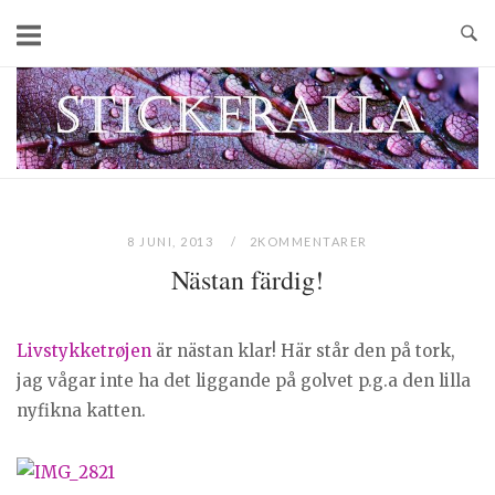
Skip
to
content
Home
8 JUNI, 2013
2KOMMENTARER
Nästan färdig!
Livstykketrøjen
är nästan klar! Här står den på tork,
jag vågar inte ha det liggande på golvet p.g.a den lilla
nyfikna katten.