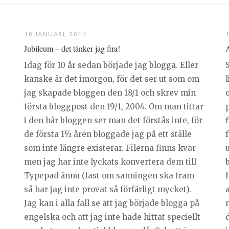
18 JANUARI, 2014
Jubileum – det tänker jag fira!
A
Idag för 10 år sedan började jag blogga. Eller
kanske är det imorgon, för det ser ut som om
l
jag skapade bloggen den 18/1 och skrev min
första bloggpost den 19/1, 2004. Om man tittar
p
i den här bloggen ser man det förstås inte, för
f
de första 1½ åren bloggade jag på ett ställe
f
som inte längre existerar. Filerna finns kvar
men jag har inte lyckats konvertera dem till
Typepad ännu (fast om sanningen ska fram
h
så har jag inte provat så förfärligt mycket).
a
Jag kan i alla fall se att jag började blogga på
engelska och att jag inte hade hittat speciellt
d