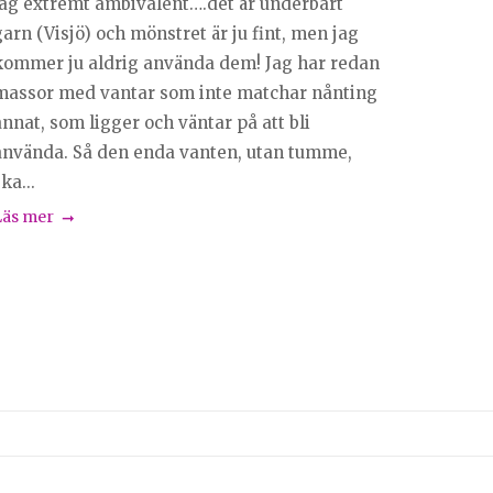
jag extremt ambivalent….det är underbart
arn (Visjö) och mönstret är ju fint, men jag
kommer ju aldrig använda dem! Jag har redan
massor med vantar som inte matchar nånting
nnat, som ligger och väntar på att bli
använda. Så den enda vanten, utan tumme,
ka...
Läs mer