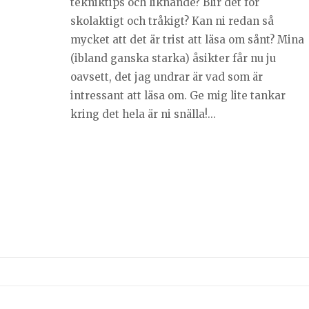
tekniktips och liknande? Blir det för
skolaktigt och tråkigt? Kan ni redan så
mycket att det är trist att läsa om sånt? Mina
(ibland ganska starka) åsikter får nu ju
oavsett, det jag undrar är vad som är
intressant att läsa om. Ge mig lite tankar
kring det hela är ni snälla!...