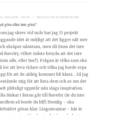
16 JANUARI, 2014
SKICKA EN KOMMENTAR
tt göra eller inte göra?
Som jag skrev vid nyår har jag 13 projekt
iggande (det är möjligt att det ligger nåt mer
och skräpar nånstans, men då finns det inte
å Ravelry, vilket måste betyda att det inte
inns alls, eller hur?). Frågan är vilka som ska
å lov att leva vidare och vilka jag borde repa
upp för att de aldrig kommer bli klara… Så jag
bestämde mig för att lista dem och se om det
elt plötsligt uppstår nån slags inspiration.
lla länkar i listan går till Ravelry (är du inte
medlem så borde du bli!) Hemlig – ska
efinitivt göras klar. Lingonvantar – här är