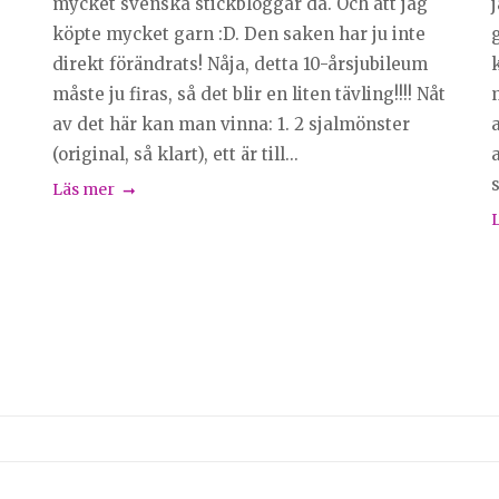
mycket svenska stickbloggar då. Och att jag
köpte mycket garn :D. Den saken har ju inte
g
direkt förändrats! Nåja, detta 10-årsjubileum
måste ju firas, så det blir en liten tävling!!!! Nåt
av det här kan man vinna: 1. 2 sjalmönster
a
(original, så klart), ett är till...
s
Läs mer