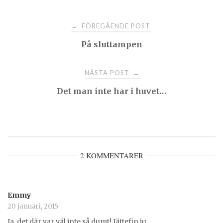
Post
FÖREGÅENDE POST
←
På sluttampen
navigation
NÄSTA POST
→
Det man inte har i huvet…
2 KOMMENTARER
Emmy
20 januari, 2015
Ja, det där var väl inte så dumt! Jättefin ju.