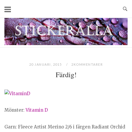
Skip
to
content
Home
20 JANUARI, 2015
2KOMMENTARER
Färdig!
Mönster:
Vitamin D
Garn: Fleece Artist Merino 2/6 i färgen Radiant Orchid