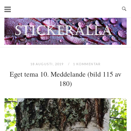
Skip
to
content
Home
18 AUGUSTI, 2019
1 KOMMENTAR
Eget tema 10. Meddelande (bild 115 av
180)