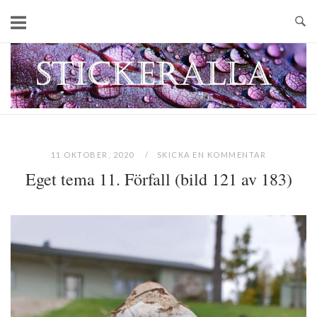
Skip
to
content
Home
11 OKTOBER, 2020
SKICKA EN KOMMENTAR
Eget tema 11. Förfall (bild 121 av 183)