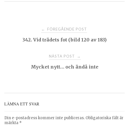
Post
FÖREGÅENDE POST
←
342. Vid trädets fot (bild 120 av 183)
navigation
NÄSTA POST
→
Mycket nytt… och ändå inte
LÄMNA ETT SVAR
Din e-postadress kommer inte publiceras.
Obligatoriska fält är
märkta
*