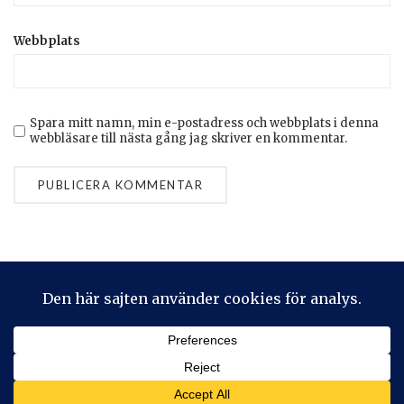
Webbplats
Spara mitt namn, min e-postadress och webbplats i denna
webbläsare till nästa gång jag skriver en kommentar.
Privacy & Cookies: This site uses cookies. By continuing to use
this website, you agree to their use.
To find out more, including how to control cookies, see here:
Cookie-policy
2026 © Stickeralla
Theme by
SiteOrigin