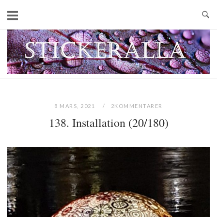
Skip
to
content
Home
8 MARS, 2021
2KOMMENTARER
138. Installation (20/180)