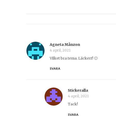
Agneta Månzon
4 april, 2021
Vilket bra tema. Läckert! 🙂
SVARA
Stickeralla
4 april, 2021
Tack!
SVARA