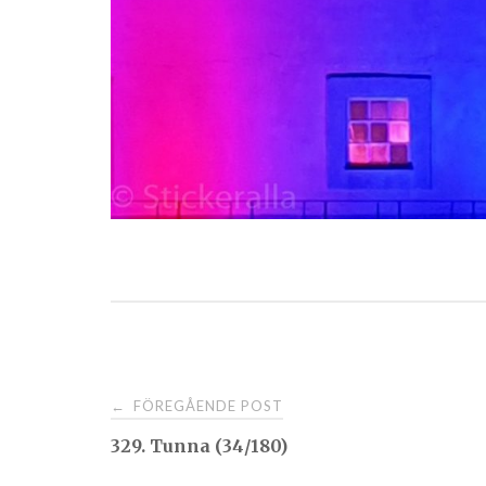
Post
FÖREGÅENDE POST
←
329. Tunna (34/180)
navigation