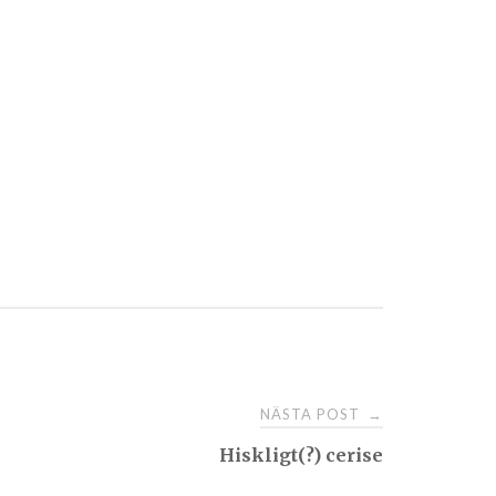
NÄSTA POST
→
Hiskligt(?) cerise