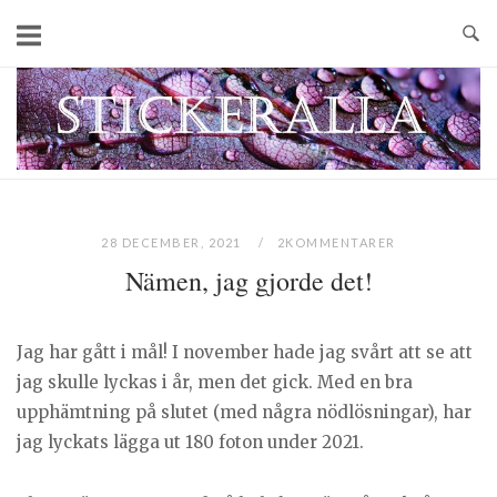
Skip
to
content
Home
28 DECEMBER, 2021
2KOMMENTARER
Nämen, jag gjorde det!
Jag har gått i mål! I november hade jag svårt att se att
jag skulle lyckas i år, men det gick. Med en bra
upphämtning på slutet (med några nödlösningar), har
jag lyckats lägga ut 180 foton under 2021.