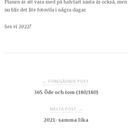
Planen är att vara med på halvfart nästa år också, men
nu blir det lite fotovila i några dagar.
Ses vi 2022?
Post
FÖREGÅENDE POST
←
365. Öde och tom (180/180)
navigation
NÄSTA POST
→
2021- samma lika